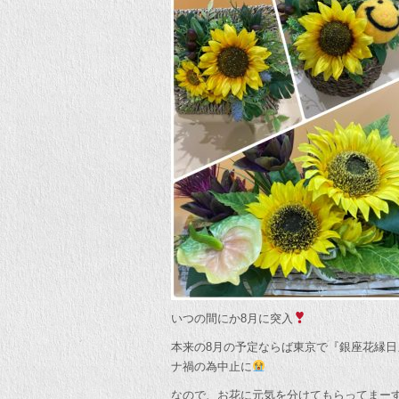
いつの間にか8月に突入
本来の8月の予定ならば東京で『銀座花縁
ナ禍の為中止に
なので、お花に元気を分けてもらってまー