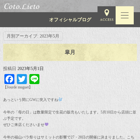
オフィシャルブログ
月別アーカイブ:
2023年5月
皐月
投稿日
2023年5月1日
Facebook
Twitter
Line
【Jourde muguet】
あっという間にGWに突入ですね
今年の「母の日」は数量限定で生花の販売もいたします。5月10日から店頭に並
ぶ予定です。
ぜひご来店くださいませ
今年の福山バラ祭りはサミットの影響で27・28日の開催に決まりました。こち