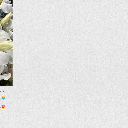
か？
た
い