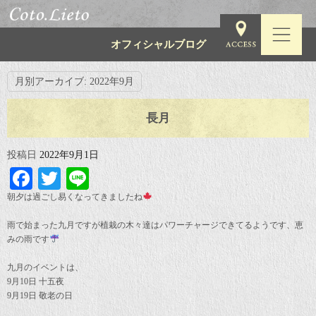
オフィシャルブログ
月別アーカイブ:
2022年9月
長月
投稿日
2022年9月1日
Facebook
Twitter
Line
朝夕は過ごし易くなってきましたね
雨で始まった九月ですが植栽の木々達はパワーチャージできてるようです、恵
みの雨です
九月のイベントは、
9月10日 十五夜
9月19日 敬老の日