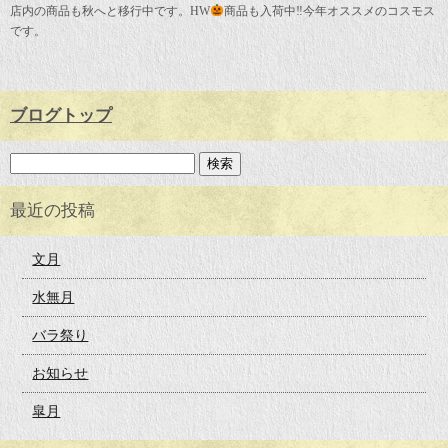
店内の商品も秋へと移行中です。HW
商品も入荷中‼︎今年オススメのコスモス
です。
ブログトップ
最近の投稿
文月
水無月
バラ祭り
お知らせ
皐月