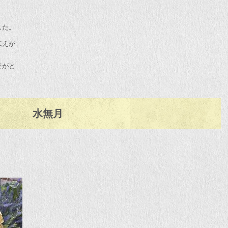
した。
伝えが
姿がと
水無月